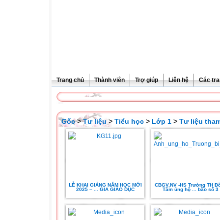
Trang chủ
Thành viên
Trợ giúp
Liên hệ
Các tra
Gốc
>
Tư liệu
>
Tiểu học
>
Lớp 1
>
Tư liệu tha
LỄ KHAI GIẢNG NĂM HỌC MỚI
CBGV,NV -HS Trường TH Đ
2025 – ... GIA GIÁO DỤC
Tâm ủng hộ ... bão số 3