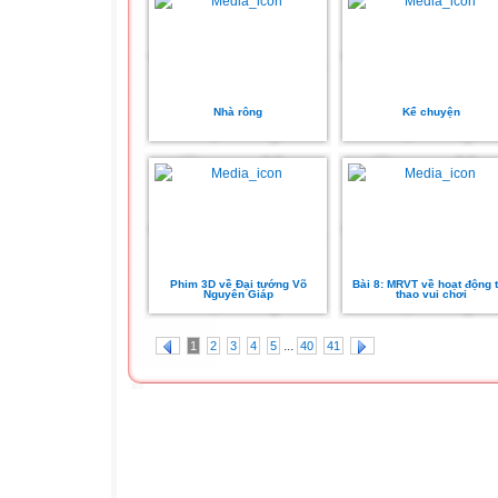
Nhà rông
Kể chuyện
Phim 3D về Đại tướng Võ
Bài 8: MRVT về hoạt động 
Nguyên Giáp
thao vui chơi
...
1
2
3
4
5
40
41