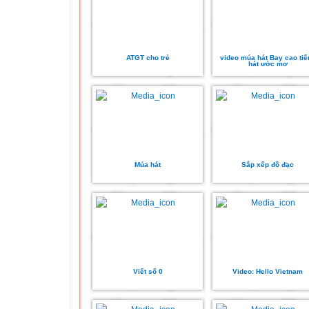
ATGT cho trẻ
video múa hát Bay cao tiế
hát ước mơ
Múa hát
Sắp xếp đồ đạc
Viết số 0
Video: Hello Vietnam