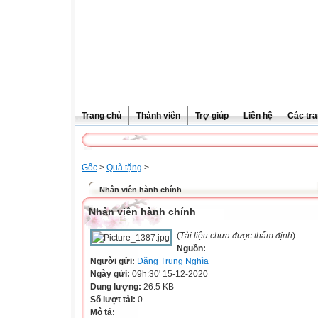
Trang chủ
Thành viên
Trợ giúp
Liên hệ
Các tra
Gốc
>
Quà tặng
>
Nhân viên hành chính
Nhân viên hành chính
(
Tài liệu chưa được thẩm định
)
Nguồn:
Người gửi:
Đăng Trung Nghĩa
Ngày gửi:
09h:30' 15-12-2020
Dung lượng:
26.5 KB
Số lượt tải:
0
Mô tả: