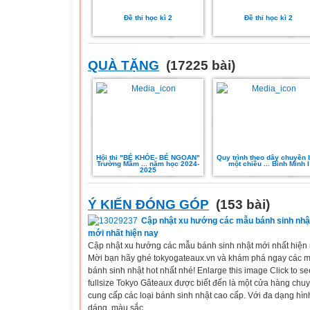
Đề thi học kì 2
Đề thi học kì 2
QUÀ TẶNG
(17225 bài)
Hội thi "BÉ KHỎE- BÉ NGOAN"
Quy trình theo dây chuyền 
Trường Mầm ... năm học 2024-
một chiều ... Bình Minh I
2025
Ý KIẾN ĐÓNG GÓP
(153 bài)
Cập nhật xu hướng các mẫu bánh sinh nhậ
mới nhất hiện nay
Cập nhật xu hướng các mẫu bánh sinh nhật mới nhất hiện 
Mời bạn hãy ghé tokyogateaux.vn và khám phá ngay các 
bánh sinh nhật hot nhất nhé! Enlarge this image Click to se
fullsize Tokyo Gâteaux được biết đến là một cửa hàng chu
cung cấp các loại bánh sinh nhật cao cấp. Với đa dạng hìn
dáng, màu sắc,...