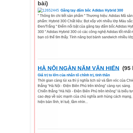
bài)
Găng tay đấm bốc Adidas Hybrid 300
" Thông tin chi tiết sản phẩm " Thương hiệu: Adidas Mã sản
phẩm: Hybrid 300 Chất liệu: Bọt xốp với nhiều lớp Màu sắc
Đen/Trắng " Điểm nổi bật của găng tay đấm bốc Adidas Hy
300 " Adidas Hybrid 300 có các công nghệ Adidas tốt nhất
bạn có thể tìm thấy. Tính năng bọt bánh sandwich nhiều lớp
HÀ NỘI NGÀN NĂM VĂN HIẾN
(95 
Giá trị to lớn của nhân tố chính trị, tinh thần
Thời gian càng lùi xa thì ý nghĩa lịch sử và tầm vóc của Ch
thắng “Hà Nội - Điện Biên Phủ trên không” càng rực sáng.
Chiến thắng “Hà Nội - Điện Biên Phủ trên không” là biểu t
cao đẹp về sức mạnh của chủ nghĩa anh hùng cách mạng, 
hiện bản lĩnh, trí tuệ, tầm nhìn...