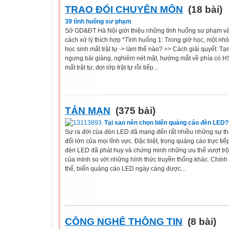
TRAO ĐỔI CHUYÊN MÔN
(18 bài)
39 tình huống sư phạm
Sở GD&ĐT Hà Nội giới thiệu những tình huống sư phạm v
cách xử lý thích hợp *Tình huống 1: Trong giờ học, một nh
học sinh mất trật tự -> làm thế nào? => Cách giải quyết: Tạ
ngưng bài giảng, nghiêm nét mặt, hướng mắt về phía có H
mất trật tự, đợi lớp trật tự rồi tiếp...
TẢN MẠN
(375 bài)
Tại sao nên chọn biển quảng cáo đèn LED?
Sự ra đời của đèn LED đã mang đến rất nhiều những sự t
đổi lớn của mọi lĩnh vực. Đặc biệt, trong quảng cáo trực tiếp
đèn LED đã phát huy và chứng minh những ưu thế vượt trộ
của mình so với những hình thức truyền thống khác. Chính 
thế, biển quảng cáo LED ngày càng được...
CÔNG NGHỆ THÔNG TIN
(8 bài)