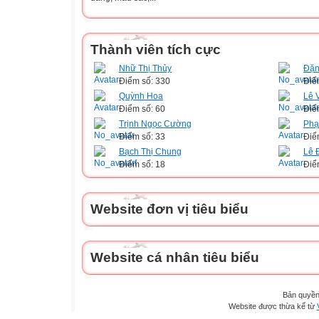
Thành viên tích cực
Nhữ Thị Thủy
Đặn
Điểm số: 330
Điể
Quỳnh Hoa
Lê 
Điểm số: 60
Điể
Trịnh Ngọc Cường
Phạ
Điểm số: 33
Điể
Bạch Thị Chung
Lê 
Điểm số: 18
Điể
Website đơn vị tiêu biểu
Website cá nhân tiêu biểu
Bản quyền
Website được thừa kế từ