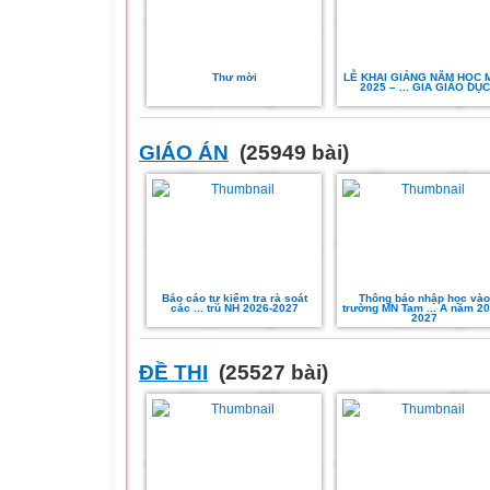
Thư mời
LỄ KHAI GIẢNG NĂM HỌC 
2025 – ... GIA GIÁO DỤC
GIÁO ÁN
(25949 bài)
Báo cáo tự kiểm tra rà soát
Thông báo nhập học vào
các ... trú NH 2026-2027
trường MN Tam ... A năm 20
2027
ĐỀ THI
(25527 bài)